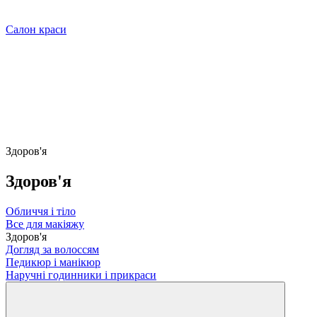
Салон краси
Здоров'я
Здоров'я
Обличчя і тіло
Все для макіяжу
Здоров'я
Догляд за волоссям
Педикюр і манікюр
Наручні годинники і прикраси