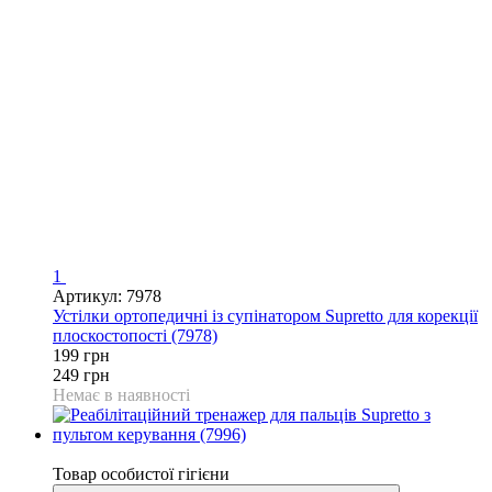
1
Артикул: 7978
Устілки ортопедичні із супінатором Supretto для корекції
плоскостопості (7978)
199 грн
249 грн
Немає в наявності
3
Товар особистої гігієни