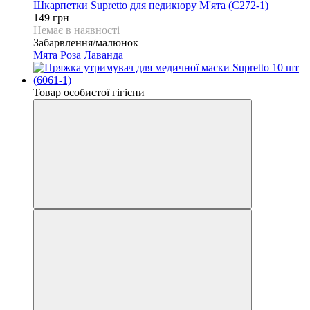
Шкарпетки Supretto для педикюру М'ята (C272-1)
149 грн
Немає в наявності
Забарвлення/малюнок
Мята
Роза
Лаванда
Товар особистої гігієни