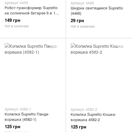
Артикул: 4459
Артикул: 4466
Робот-трансформер Supretto
Шнурки светящиеся Supretto
на солнечной батарее 6 в 1
(4466)
(4459)
149 грн
29 грн
Нет в наличии
Нет в наличии
Артикул: 4582-1
Артикул: 4582-2
Копилка Supretto Панда-
Копилка Supretto Кошка-
воришка (4582-1)
воришка 4582-2
125 грн
125 грн