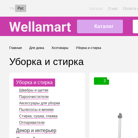
Перейти к основному контенту
Укр
Рус
Каталог
О нас
Оплата 
Каталог
Главная
Для дома
Хозтовары
Уборка и стирка
Уборка и стирка
3
Уборка и стирка
Швабры и щетки
Пароочистители
Аксессуары для уборки
Пылесосы и веники
Стирка, сушка, глажка
Отпариватели
Декор и интерьер