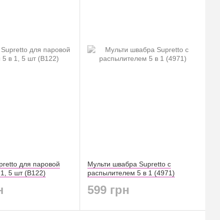
pretto для паровой
Мульти швабра Supretto с
1, 5 шт (B122)
распылителем 5 в 1 (4971)
н
599 грн