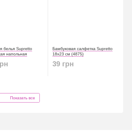
я белья Supretto
Бамбуковая салфетка Supretto
кая напольная
18х23 см (4875)
грн
39 грн
Показать все