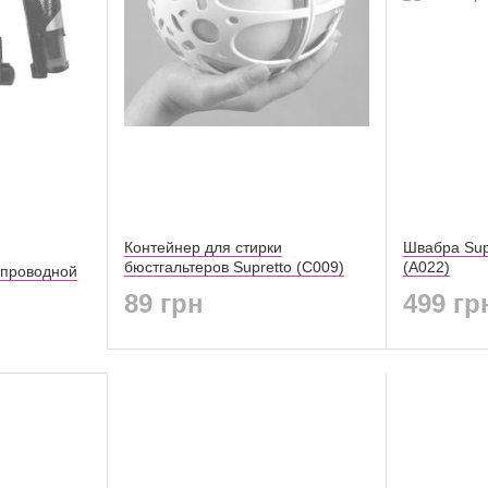
Контейнер для стирки
Швабра Sup
бюстгальтеров Supretto (C009)
(A022)
спроводной
89 грн
499 гр