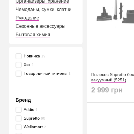
Органайзеры, хранение
Чемоданы, сумки, клатчи
Рукоделие
Сезонные аксессуары
Бытовая химия
Новинка
19
Хит
1
Товар личной гигиены
1
Пылесос Supretto бе
вакуумный (5251)
2 999 грн
Бренд
Addis
4
Supretto
90
Wellamart
2