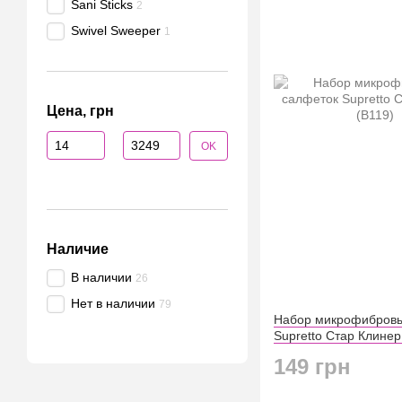
Sani Sticks
2
Swivel Sweeper
1
Цена, грн
От Цена, грн
До Цена, грн
OK
Наличие
В наличии
26
Нет в наличии
79
Набор микрофибровы
Supretto Стар Клинер
149 грн