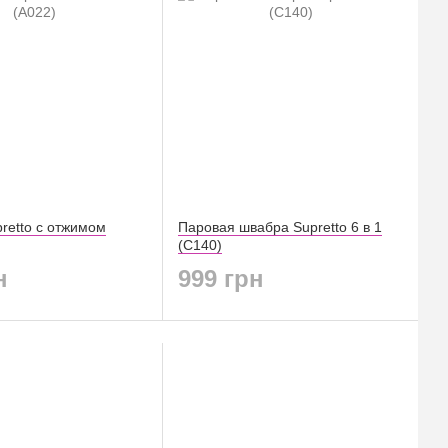
retto с отжимом
Паровая швабра Supretto 6 в 1
(C140)
н
999 грн