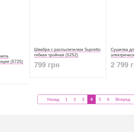
Швабра с распылителем Supretto
Сушилка дл
гибкая тройная (5252)
электричес
ампа
кции (5725)
799 грн
2 799 
Назад
1
2
3
4
5
6
Вперед