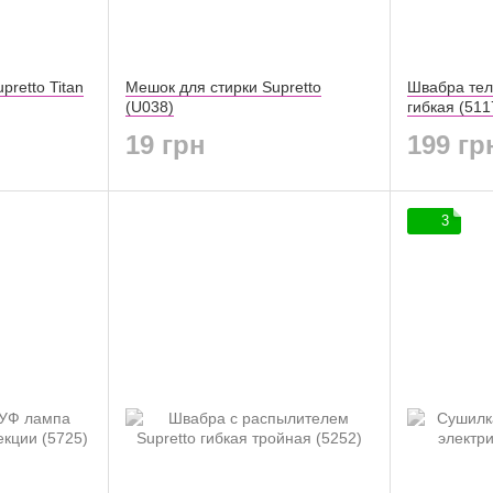
retto Titan
Мешок для стирки Supretto
Швабра тел
(U038)
гибкая (511
19 грн
199 гр
3