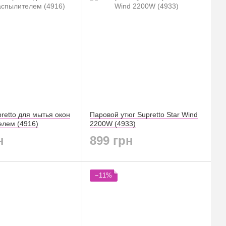
retto для мытья окон
Паровой утюг Supretto Star Wind
елем (4916)
2200W (4933)
н
899 грн
−11%