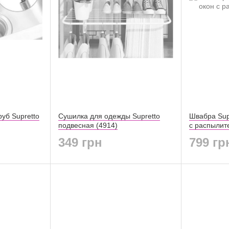
руб Supretto
Сушилка для одежды Supretto
Швабра Sup
подвесная (4914)
с распылит
349 грн
799 гр