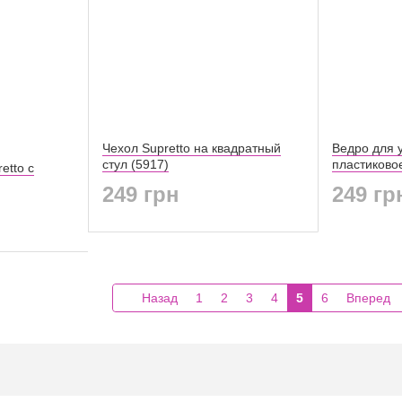
Чехол Supretto на квадратный
Ведро для у
стул (5917)
пластиковое
etto с
249 грн
249 гр
Назад
1
2
3
4
5
6
Вперед