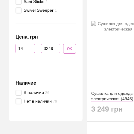
Sani Sticks
2
Swivel Sweeper
1
Цена, грн
От Цена, грн
До Цена, грн
OK
Наличие
В наличии
26
Сушилка для одежды 
электрическая (4946)
Нет в наличии
79
3 249 грн