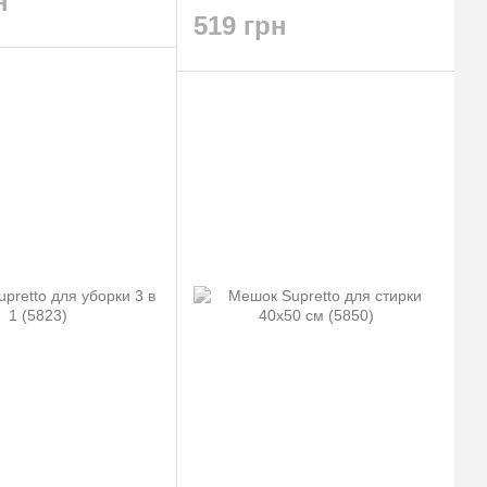
н
519 грн