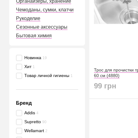
Органайзеры, хранение
Чемоданы, сумки, клатчи
Рукоделие
Сезонные аксессуары
Бытовая химия
Новинка
19
Хит
1
Трос для прочистки т
Товар личной гигиены
60 см (4880)
1
99 грн
Бренд
Addis
4
Supretto
90
Wellamart
2