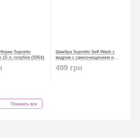
борки Supretto
Швабра Supretto Self-Wash с
 15 л, голубое (5954)
ведром с самоочищением и
сливом (5963)
н
499 грн
Показать все