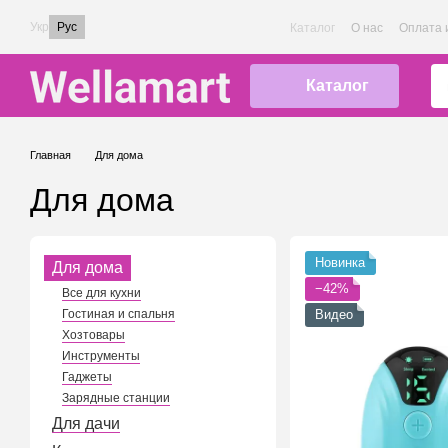
Перейти к основному контенту
Укр
Рус
Каталог
О нас
Оплата 
Каталог
Главная
Для дома
Для дома
Новинка
Для дома
−42%
Все для кухни
Гостиная и спальня
Видео
Хозтовары
Инструменты
Гаджеты
Зарядные станции
Для дачи