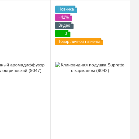
Новинка
−41%
Видео
3
Товар личной гигиены