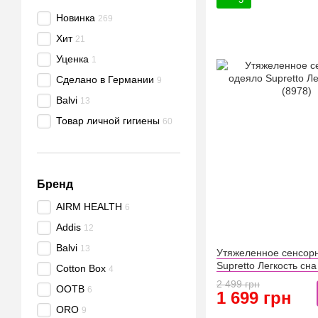
Новинка
269
Хит
21
Уценка
1
Сделано в Германии
9
Balvi
13
Товар личной гигиены
60
Бренд
AIRM HEALTH
6
Addis
12
Balvi
13
Утяжеленное сенсор
Supretto Легкость сна
Cotton Box
4
2 499 грн
OOTB
6
1 699 грн
ORO
9