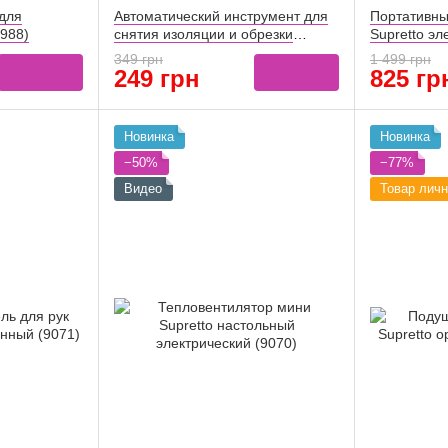
для
Автоматический инструмент для
Портативн
8988)
снятия изоляции и обрезки
Supretto эл
проводов Supretto (9051)
349 грн
1 499 грн
249 грн
825 гр
Новинка
Новинка
−50%
−77%
Видео
Товар личн