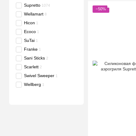
Supretto
1074
−50%
Wellamart
8
Hicon
1
Ecoco
1
SuTai
1
Franke
1
Sani Sticks
2
Scarlett
2
Swivel Sweeper
1
Wellberg
1