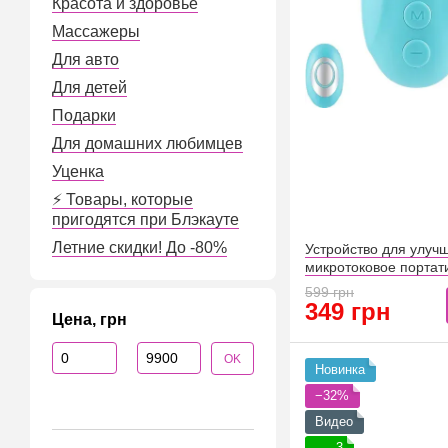
Красота и здоровье
Массажеры
Для авто
Для детей
Подарки
Для домашних любимцев
Уценка
⚡️ Товары, которые
пригодятся при Блэкауте
Летние скидки! До -80%
Устройство для улуч
микротоковое порта
(8967)
599 грн
349 грн
Цена, грн
От Цена, грн
До Цена, грн
OK
Новинка
−32%
Видео
3