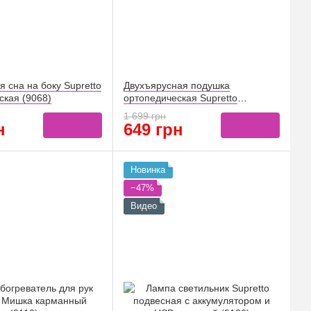
 сна на боку Supretto
Двухъярусная подушка
ская (9068)
ортопедическая Supretto
ДуоРелакс 40x68 см (9073)
1 699 грн
н
649 грн
Новинка
−47%
Видео