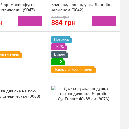
ый аромадиффузор
Клиновидная подушка Supretto с
ектрический (9047)
карманом (9042)
1 499 грн
н
884 грн
Новинка
−62%
ой гигиены
Видео
3
Товар личной гигиены