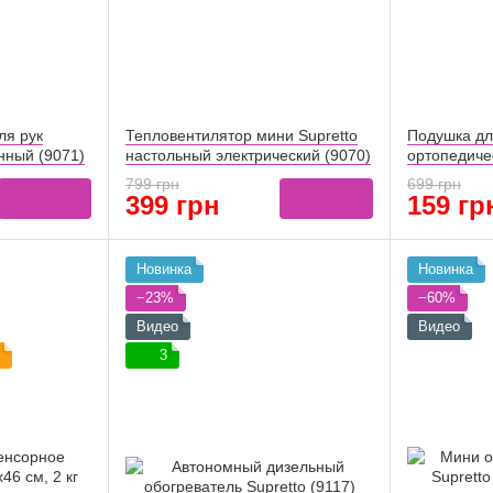
ля рук
Тепловентилятор мини Supretto
Подушка для
нный (9071)
настольный электрический (9070)
ортопедиче
799 грн
699 грн
399 грн
159 гр
Новинка
Новинка
−23%
−60%
Видео
Видео
3