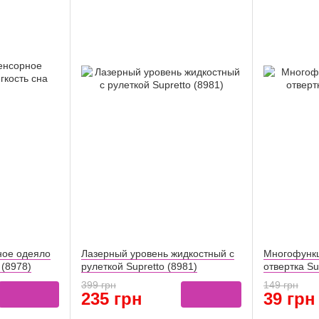
ное одеяло
Лазерный уровень жидкостный с
Многофунк
 (8978)
рулеткой Supretto (8981)
отвертка Su
399 грн
149 грн
235 грн
39 грн