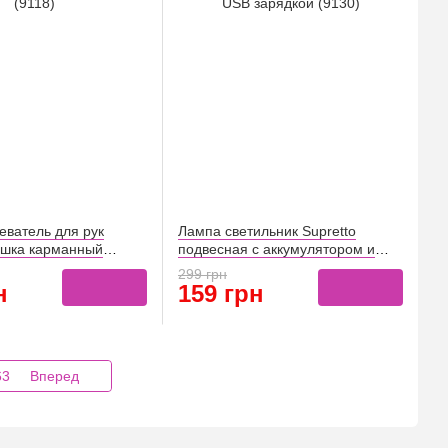
еватель для рук
Лампа светильник Supretto
ишка карманный
подвесная с аккумулятором и
USB зарядкой (9130)
299 грн
н
159 грн
63
Вперед