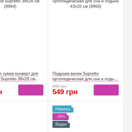
я сумка конверт для
Подушка валик Supretto
Supretto 38x28 см
ортопедическая для сна и отдыха
43x10 см (8969)
649 грн
н
549 грн
Новинка
−25%
Видео