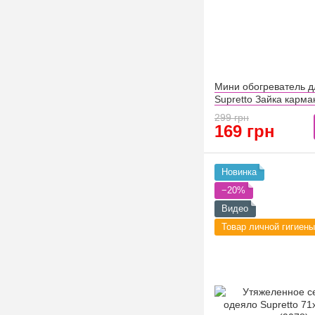
Мини обогреватель д
Supretto Зайка карма
299 грн
169 грн
Новинка
−20%
Видео
Товар личной гигиены