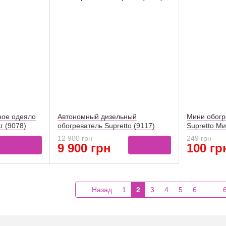
ное одеяло
Автономный дизельный
Мини обогр
г (9078)
обогреватель Supretto (9117)
Supretto М
(9118)
12 900 грн
249 грн
9 900 грн
100 гр
Назад
1
2
3
4
5
6
...