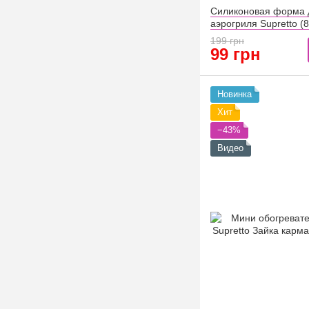
Силиконовая форма 
аэрогриля Supretto (
199 грн
99 грн
Новинка
Хит
−43%
Видео