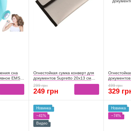
шения сна
Огнестойкая сумка конверт для
Огнестойка
тивное EMS
документов Supretto 20x13 см
документов 
(8960)
(8964)
299 грн
499 грн
249 грн
329 гр
Новинка
Новинка
−41%
−74%
Видео