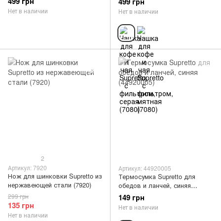
499 грн
499 грн
Нет в наличии
Нет в наличии
2
Артикул: 7920
Артикул: 44920005
Нож для шинковки Supretto из
Термосумка Supretto для
нержавеющей стали (7920)
обедов и ланчей, синяя
(44920005)
299 грн
149 грн
135 грн
Нет в наличии
Нет в наличии