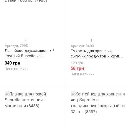
2
1
Артикул: 7998
Артикул: 8403
Ланч-бокс двухсекционный
Емкость для хранения
круглый Supretto из
сыпучих продуктов и круп
нержавеющей стали 1000 мл
Supretto 500 мл (8403)
349 грн
129 грн
(7998)
58 грн
Нет в наличии
Нет в наличии