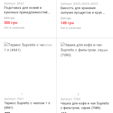
Артикул: 8642
Артикул: 8405+8404+8403
Подставка для ножей и
Емкость для хранения
кухонных принадлежностей
сыпучих продуктов и круп
Supretto универсальная 3 в 1
Supretto 1,5 л + 1 л + 500 мл
699 грн
299 грн
(8642)
(8405+8404+8403)
300 грн
149 грн
Нет в наличии
Нет в наличии
1
2
Артикул: 4941
Артикул: 7080
Термос Supretto с чехлом 1 л
Чашка для кофе и чая Supretto
(4941)
с фильтром, серая (7080)