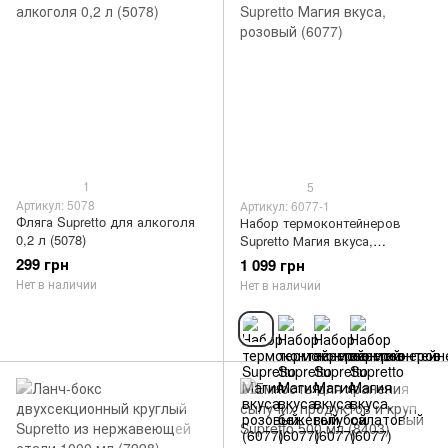
1
5
Артикул: 5078
Артикул: 6077-1
Фляга Supretto для алкоголя
Набор термоконтейнеров
0,2 л (5078)
Supretto Магия вкуса,
розовый (6077)
299 грн
1 099 грн
Нет в наличии
Нет в наличии