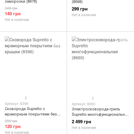
заморозки (8678)
(8698)
349 грн
299 грн
140 грн
Нет в наличии
Нет в наличии
2
2
Артикул: 8396
Артикул: 8660
Сковорода Supretto с
Электросковорода-гриль
мраморным покрытием без
Supretto многофункциональная
крышки (8396)
(8660)
299 грн
2 499 грн
120 грн
Нет в наличии
Нет в наличии