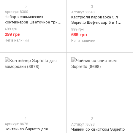
5
3
Артикул: 8300
Артикул: 8648
Набор керамических
Кастрюля пароварка 3 л
контейнеров Цветочное трио
Supretto Шеф-повар 5 в 1
с вакуумной крышкой 3 шт.
(8648)
499 грн
999 грн
(8300)
299 грн
689 грн
Нет в наличии
Нет в наличии
4
2
Артикул: 8678
Артикул: 8698
Контейнер Supretto для
Чайник со свистком Supretto