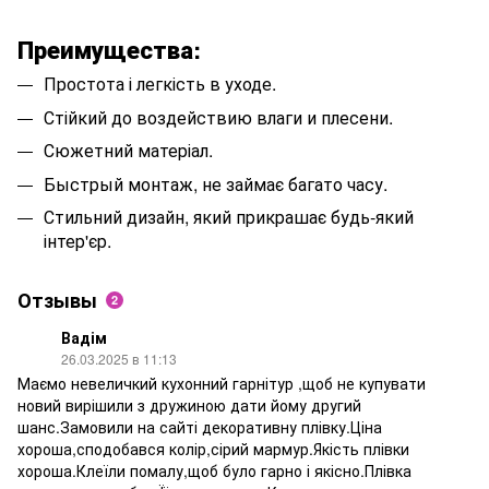
Преимущества:
Простота і легкість в уходе.
Стійкий до воздействию влаги и плесени.
Сюжетний матеріал.
Быстрый монтаж, не займає багато часу.
Стильний дизайн, який прикрашає будь-який
інтер'єр.
Отзывы
2
Вадім
26.03.2025 в 11:13
Маємо невеличкий кухонний гарнітур ,щоб не купувати
новий вирішили з дружиною дати йому другий
шанс.Замовили на сайті декоративну плівку.Ціна
хороша,сподобався колір,сірий мармур.Якість плівки
хороша.Клеїли помалу,щоб було гарно і якісно.Плівка