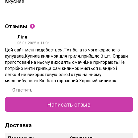
вкуснее.
Отзывы
1
Ліля
26.01.2025 в 11:01
Цей сайт мені подобається.Тут багато чого корисного
купувала.Купила килимок для гриля,прийшло 3 шт. Справи
приготовані на ньому виходять смачні,не пригорають.Не
потрібно мити гриль,а сам килимок миється швидко і
легко.Я не використовую олію.Готую на ньому
мясо,рибу,овочі.Він багаторазовий.Хороший килимок.
Ответить
Написать отзыв
Доставка
Перевозчик
Стоимость