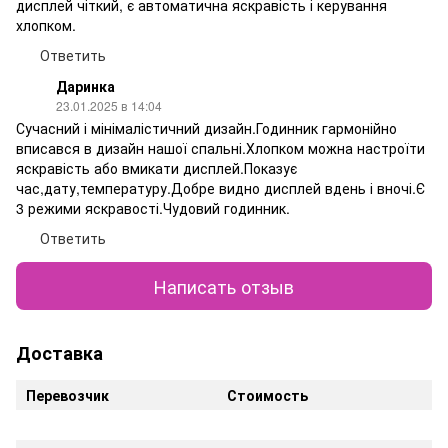
дисплей чіткий, є автоматична яскравість і керування
хлопком.
Ответить
Даринка
23.01.2025 в 14:04
Сучасний і мінімалістичний дизайн.Годинник гармонійно
вписався в дизайн нашої спальні.Хлопком можна настроїти
яскравість або вмикати дисплей.Показує
час,дату,температуру.Добре видно дисплей вдень і вночі.Є
3 режими яскравості.Чудовий годинник.
Ответить
Написать отзыв
Доставка
Перевозчик
Стоимость