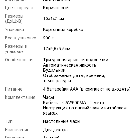
Цвет корпуса
Коричневый
Размеры
15х4х7 см
(ДхШхВ)
Упаковка
Картонная коробка
Вес в упаковке
200 г
Размеры в
17х9,5х5,5см
упаковке
Особенности
Три уровня яркости подсветки
Автоматическая яркость
Будильник
Отображение даты, времени,
температуры
Питание
4 батарейки ААА (в комплект не входять)
Комплектация
Часы
Кабель DC5V/500MA - 1 метр
Инструкция на английском и китайском
языках
Тип
Настольные часы
Назначение
Для декора
Гарантия
14 дней