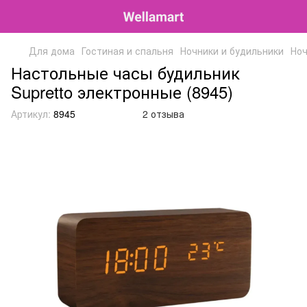
Для дома
Гостиная и спальня
Ночники и будильники
Ноч
Настольные часы будильник
Supretto электронные (8945)
Артикул:
8945
2 отзыва