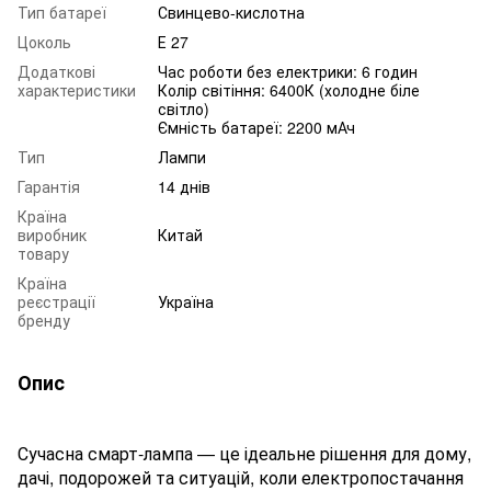
Тип батареї
Свинцево-кислотна
Цоколь
Е 27
Додаткові
Час роботи без електрики: 6 годин
характеристики
Колір світіння: 6400К (холодне біле
світло)
Ємність батареї: 2200 мАч
Тип
Лампи
Гарантія
14 днів
Країна
виробник
Китай
товару
Країна
реєстрації
Україна
бренду
Опис
Сучасна смарт-лампа — це ідеальне рішення для дому,
дачі, подорожей та ситуацій, коли електропостачання