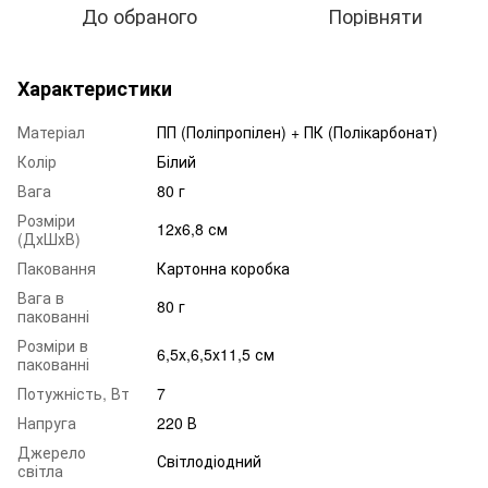
До обраного
Порівняти
Характеристики
Матеріал
ПП (Поліпропілен) + ПК (Полікарбонат)
Колір
Білий
Вага
80 г
Розміри
12х6,8 см
(ДхШхВ)
Паковання
Картонна коробка
Вага в
80 г
пакованні
Розміри в
6,5х,6,5х11,5 см
пакованні
Потужність, Вт
7
Напруга
220 В
Джерело
Світлодіодний
світла