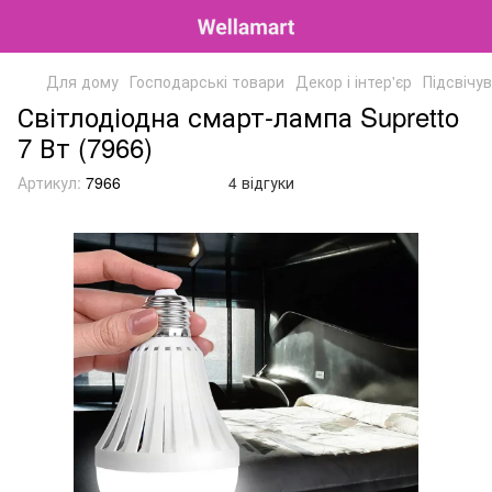
Для дому
Господарські товари
Декор і інтер'єр
Підсвічу
Світлодіодна смарт-лампа Supretto
7 Вт (7966)
Артикул:
7966
4 відгуки