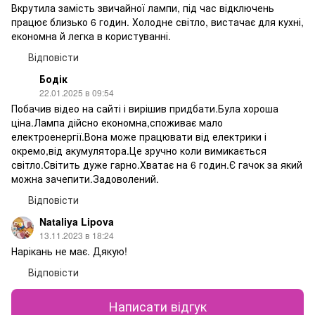
Вкрутила замість звичайної лампи, під час відключень
працює близько 6 годин. Холодне світло, вистачає для кухні,
економна й легка в користуванні.
Відповісти
Бодік
22.01.2025 в 09:54
Побачив відео на сайті і вирішив придбати.Була хороша
ціна.Лампа дійсно економна,споживає мало
електроенергії.Вона може працювати від електрики і
окремо,від акумулятора.Це зручно коли вимикається
світло.Світить дуже гарно.Хватає на 6 годин.Є гачок за який
можна зачепити.Задоволений.
Відповісти
Nataliya Lipova
13.11.2023 в 18:24
Нарікань не має. Дякую!
Відповісти
Написати відгук