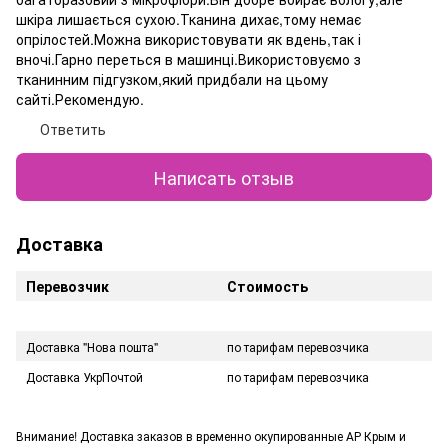
шкіра лишається сухою.Тканина дихає,тому немає
опрілостей.Можна використовувати як вдень,так і
вночі.Гарно переться в машинці.Використовуємо з
тканинним підгузком,який придбали на цьому
сайті.Рекомендую.
Ответить
Написать отзыв
Доставка
Перевозчик
Стоимость
Доставка "Нова пошта"
по тарифам перевозчика
Доставка УкрПочтой
по тарифам перевозчика
Внимание! Доставка заказов в временно окупированные АР Крым и