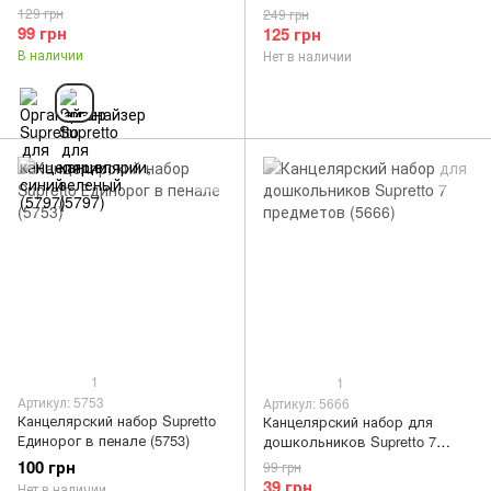
письма - 3 шт. (5752)
129 грн
249 грн
99 грн
125 грн
В наличии
Нет в наличии
1
1
Артикул: 5753
Артикул: 5666
Канцелярский набор Supretto
Канцелярский набор для
Единорог в пенале (5753)
дошкольников Supretto 7
предметов (5666)
100 грн
99 грн
39 грн
Нет в наличии