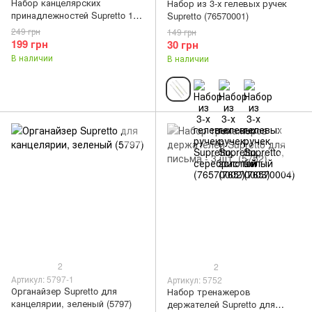
Набор канцелярских
Набор из 3-х гелевых ручек
принадлежностей Supretto 16
Supretto (76570001)
шт (7091)
249 грн
149 грн
199 грн
30 грн
В наличии
В наличии
2
2
Артикул: 5797-1
Артикул: 5752
Органайзер Supretto для
Набор тренажеров
канцелярии, зеленый (5797)
держателей Supretto для