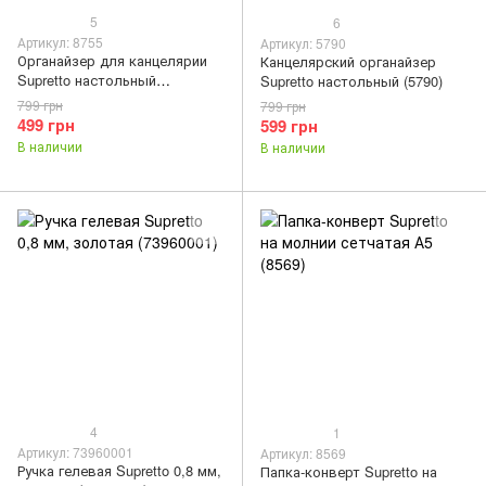
5
6
Артикул: 8755
Артикул: 5790
Органайзер для канцелярии
Канцелярский органайзер
Supretto настольный
Supretto настольный (5790)
деревянный (8755)
799 грн
799 грн
499 грн
599 грн
В наличии
В наличии
4
1
Артикул: 73960001
Артикул: 8569
Ручка гелевая Supretto 0,8 мм,
Папка-конверт Supretto на