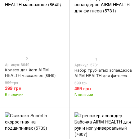
2
1
Артикул: 8649
Артикул: 5731
Колесо для йоги AIRM
Набор трубчатых эспандеров
HEALTH массажное (8649)
AIRM HEALTH для фитнеса
(5731)
999 грн
699 грн
399 грн
499 грн
В наличии
В наличии