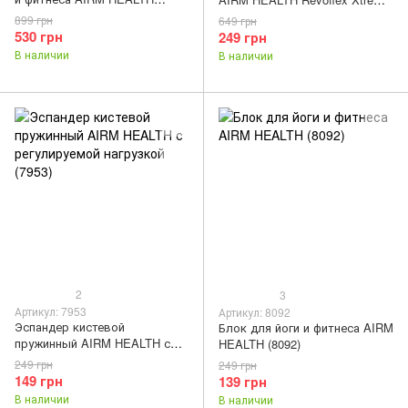
(8682)
Top Fit портативный (U012)
899 грн
649 грн
530 грн
249 грн
В наличии
В наличии
2
3
Артикул: 7953
Артикул: 8092
Эспандер кистевой
Блок для йоги и фитнеса AIRM
пружинный AIRM HEALTH с
HEALTH (8092)
регулируемой нагрузкой
249 грн
249 грн
(7953)
149 грн
139 грн
В наличии
В наличии