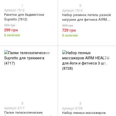
1
5
Артикул: 7612
Артикул: 7610
Ракетки для бадминтона
Набор резинок петель разной
Supretto (7612)
нагрузки для фитнеса AIRM
HEALTH ТопФит (7610)
599 грн
899 грн
299 грн
729 грн
В наличии
В наличии
3
3
Артикул: 4717
Артикул: 8728
Палки телескопические
Набор пенных массажеров