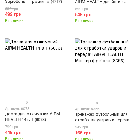
Supretto для треккинга (4717)
AIRM HEALTH для йоги и
фитнеса 3 шт. (8728)
699 грн
699 грн
499 грн
549 грн
В наличии
В наличии
2
3
Артикул: 6073
Артикул: 8356
Доска для отжиманий AIRM
Тренажер футбольный для
HEALTH 14 в 1 (6073)
отработки ударов и передач
AIRM HEALTH Мастер
799 грн
249 грн
футбола (8356)
449 грн
165 грн
В наличии
В наличии