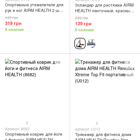
Спортивные утяжелители для
Эспандер для растяжки AIRM
рук и ног AIRM HEALTH 2 шт.
HEALTH ленточный, красный
по 1 кг универсальные (8118)
(5729)
449 грн
249 грн
319 грн
139 грн
В наличии
В наличии
3
2
Артикул: 8682
Артикул: U012
Спортивный коврик для йоги
Тренажер для фитнеса дома
и фитнеса AIRM HEALTH
AIRM HEALTH Revoflex Xtreme