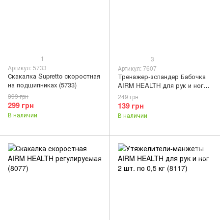
1
3
Артикул: 5733
Артикул: 7607
Скакалка Supretto скоростная
Тренажер-эспандер Бабочка
на подшипниках (5733)
AIRM HEALTH для рук и ног
универсальный (7607)
399 грн
249 грн
299 грн
139 грн
В наличии
В наличии