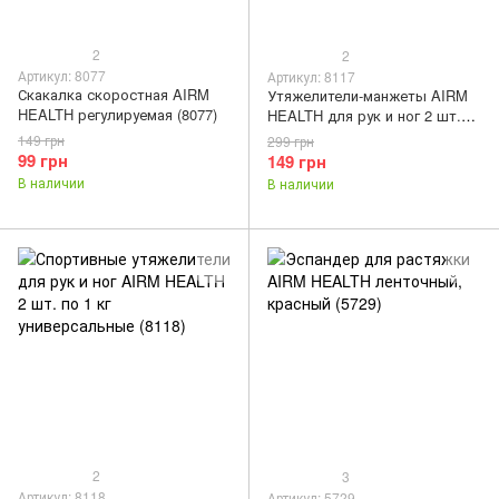
2
2
Артикул: 8077
Артикул: 8117
Скакалка скоростная AIRM
Утяжелители-манжеты AIRM
HEALTH регулируемая (8077)
HEALTH для рук и ног 2 шт.
по 0,5 кг (8117)
149 грн
299 грн
99 грн
149 грн
В наличии
В наличии
2
3
Артикул: 8118
Артикул: 5729