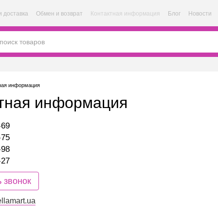
и доставка
Обмен и возврат
Контактная информация
Блог
Новости
ная информация
тная информация
-69
-75
-98
-27
ь звонок
llamart.ua