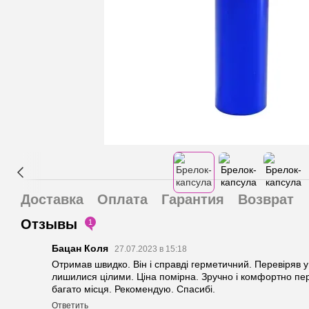
Доставка
Оплата
Гарантия
Возврат
Отзывы
1
Бацан Коля
27.07.2023 в 15:18
Отримав швидко. Він і справді герметичний. Перевіряв у 
лишилися цілими. Ціна помірна. Зручно і комфортно пе
багато місця. Рекомендую. Спасибі.
Ответить