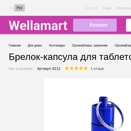
Перейти к основному контенту
Укр
Рус
Каталог
О нас
Оплата 
Каталог
Главная
Для дома
Хозтовары
Органайзеры, хранение
Органайзер
Брелок-капсула для таблето
Нет в наличии
Артикул: 8212
1 отзыв