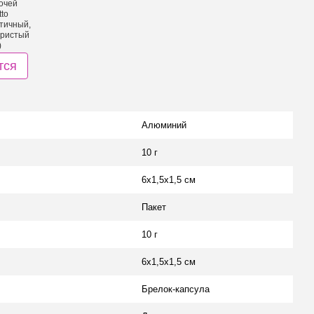
тся
Алюминий
10 г
6х1,5х1,5 см
Пакет
10 г
6х1,5х1,5 см
Брелок-капсула