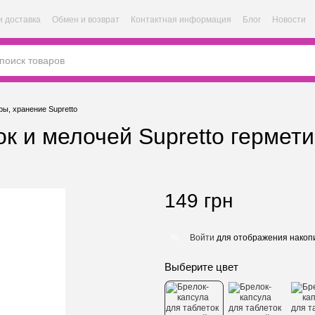
и доставка
Обмен и возврат
Контактная информация
Блог
Новости
ы, хранение Supretto
к и мелочей Supretto гермети
149 грн
Войти
для отображения накопи
%
Выберите цвет