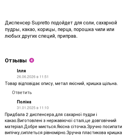
Диспенсер Supretto подойдет для соли, сахарной
пудры, какао, корицы, перца, порошка чили или
любых других специй, приправ.
Отзывы
4
Ілля
26.06.2026 в 11:51
Товар відповідає опису, метал якісний, кришка щільна.
Ответить
Поліна
31.01.2025 в 11:10
Придбала 2 диспенсера,для сахарної пудри і
какао.Виготовлені з нержавіючої сталі,це довговічний
матеріал.Добре миється.Якісна сіточка.Зручно посипати
випічку,сиплеться рівномірно.Зручна пластикова кришка