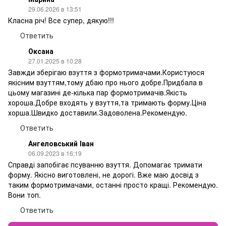
29.06.2026 в 13:51
Класна річ! Все супер, дякую!!!
Ответить
Оксана
27.01.2025 в 10:28
Завжди зберігаю взуття з формотримачами.Користуюся
якісним взуттям,тому дбаю про нього добре.Придбала в
цьому магазині де-кілька пар формотримачів.Якість
хороша.Добре входять у взуття,та тримають форму.Ціна
хорша.Швидко доставили.Задоволена.Рекомендую.
Ответить
Ангеловський Іван
06.09.2023 в 16:19
Справді запобігає псуванню взуття. Допомагає тримати
форму. Якісно виготовлені, не дорогі. Вже маю досвід з
таким формотримачами, останні просто кращі. Рекомендую.
Вони топ.
Ответить