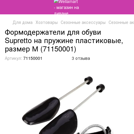
Для дома
Хозтовары
Сезонные аксессуары
Сезонные ак
Формодержатели для обуви
Supretto на пружине пластиковые,
размер М (71150001)
Артикул:
71150001
3 отзыва