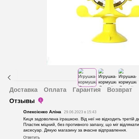
Доставка
Оплата
Гарантия
Возврат
Отзывы
1
Олексієнко Аліна
29.06.2023 в 15:43
Киця задоволена іграшкою. Від неї не відходить третій 
Пластик міцний, без противного запаху, що міг відлякати
аксесуар. Дякую магазину за вчасне відправлення.
Ответить