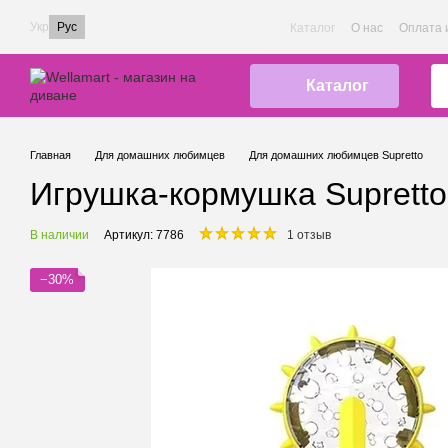
Перейти к основному контенту
Укр
Рус
Каталог
О нас
Оплата 
Каталог
Главная
Для домашних любимцев
Для домашних любимцев Supretto
Игрушка-кормушка Supretto
В наличии
Артикул: 7786
1 отзыв
−30%