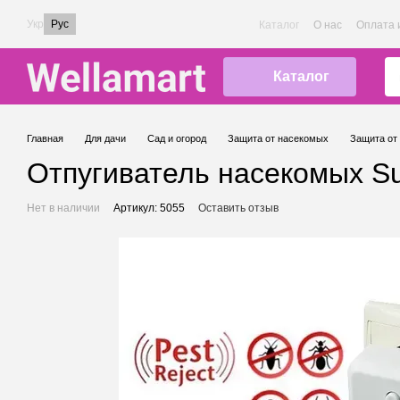
Перейти к основному контенту
Укр
Рус
Каталог
О нас
Оплата 
Каталог
Главная
Для дачи
Сад и огород
Защита от насекомых
Защита от
Отпугиватель насекомых Sup
Нет в наличии
Артикул: 5055
Оставить отзыв