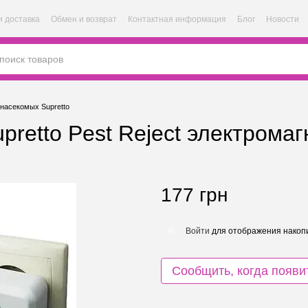
и доставка
Обмен и возврат
Контактная информация
Блог
Новости
 насекомых Supretto
retto Pest Reject электромаг
177 грн
Войти
для отображения накопи
%
Сообщить, когда появи