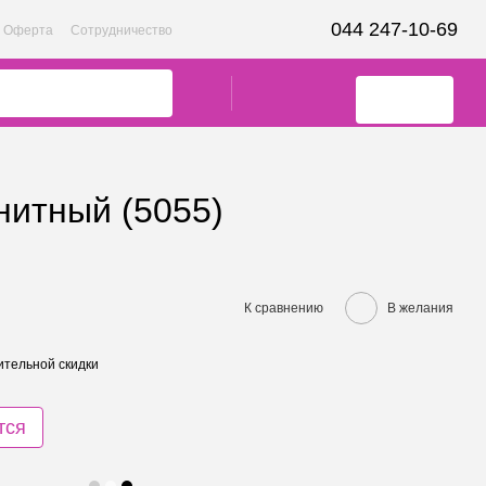
044 247-10-69
Оферта
Сотрудничество
нитный (5055)
К сравнению
В желания
тельной скидки
тся