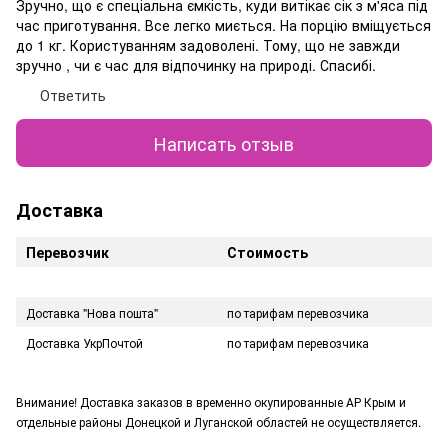
Зручно, що є спеціальна ємкість, куди витікає сік з м'яса під
час приготування. Все легко миється. На порцію вміщується
до 1 кг. Користуванням задоволені. Тому, що не завжди
зручно , чи є час для відпочинку на природі. Спасибі.
Ответить
Написать отзыв
Доставка
Перевозчик
Стоимость
Доставка "Нова пошта"
по тарифам перевозчика
Доставка УкрПочтой
по тарифам перевозчика
Внимание! Доставка заказов в временно окупированные АР Крым и
отдельные районы Донецкой и Луганской областей не осуществляется.