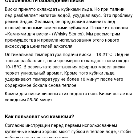
Особенности охлаждения виски
Виски принято охлаждать кубиками льда. Но при таянии
лед разбавляет напиток водой, ухудшая вкус. Это проблему
решил Эндрю Хеллман, он предложил заменить лед
отшлифованными каменными кубиками. Позже их назвали
«Камнями для виски» (Whisky Stones). Мы рассмотрим
преимущества и правила использования этого нового
аксессуара ценителей алкоголя.
Оптимальная температура подачи виски – 18-21°C. Лед не
только разбавляет, но и чрезмерно охлаждает напиток до
10-15°C. В результате застывания эфирных масел виски
теряет уникальный аромат. Кроме того кубики льда
удерживают температуру не более 10 минут после чего
содержимое бокала снова теплое.
Камни для виски лишены этих недостатков. Виски остается
холодным 25-30 минут.
Как пользоваться камнями?
Согласно инструкции перед первым использованием
купленные камни хорошо моют губкой в теплой воде, чтобы
избавиться от остатков пыли.