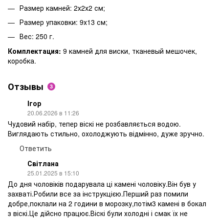
Размер камней: 2х2х2 см;
Размер упаковки: 9х13 см;
Вес: 250 г.
Комплектация:
9 камней для виски, тканевый мешочек,
коробка.
Отзывы
3
Ігор
20.06.2026 в 11:26
Чудовий набір, тепер віскі не розбавляється водою.
Виглядають стильно, охолоджують відмінно, дуже зручно.
Ответить
Світлана
25.01.2025 в 15:10
До дня чоловіків подарувала ці камені чоловіку.Він був у
захваті.Робили все за інструкцією.Перший раз помили
добре,поклали на 2 години в морозку,потім3 камені в бокал
з віскі.Це дійсно працює.Віскі були холодні і смак їх не