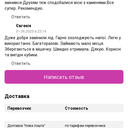
змінився.Друзям теж сподобалися віскі з каменями.Все
супер. Рекомендую.
Ответить
Євгенія
01.06.2023 в 23:14
Дуже добре замінили лід. Гарно охолоджують напої. Легкі у
використанні. Багаторазові. Займають мало місця.
Зберігаються в мішечку. Швидко отримала. Дякую. Корисні
та вигідні кубики.
Ответить
Написать отзыв
Доставка
Перевозчик
Стоимость
Доставка "Нова пошта"
по тарифам перевозчика