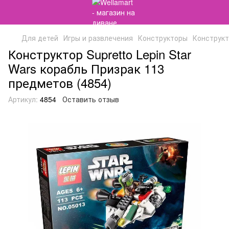
Для детей
Игры и развлечения
Конструкторы
Конструкт
Конструктор Supretto Lepin Star
Wars корабль Призрак 113
предметов (4854)
Артикул:
4854
Оставить отзыв