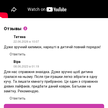
Отзывы
2
Тетяна
22.06.2026 в 10:07
Дуже зручний килимок, нарешті в дитячій повний порядок!
Ответить
Віра
08.06.2023 в 01:19
Для нас справжня знахідка. Дуже зручно щоб дитина
гралася на ньому. Після гри іграшки легко зібрати в одну
кучу. Та лишати кімнату прибраною. Це один з справжніх
дієвих лайфаків, придбати даний коврик. Батькам на
замітку. Рекомендую.
Ответить