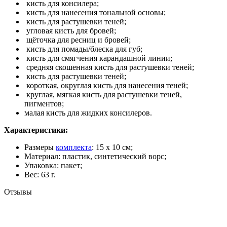
кисть для консилера;
кисть для нанесения тональной основы;
кисть для растушевки теней;
угловая кисть для бровей;
щёточка для ресниц и бровей;
кисть для помады/блеска для губ;
кисть для смягчения карандашной линии;
средняя скошенная кисть для растушевки теней;
кисть для растушевки теней;
короткая, округлая кисть для нанесения теней;
круглая, мягкая кисть для растушевки теней,
пигментов;
малая кисть для жидких консилеров.
Характеристики:
Размеры
комплекта
: 15 х 10 см;
Материал: пластик, синтетический ворс;
Упаковка: пакет;
Вес: 63 г.
Отзывы