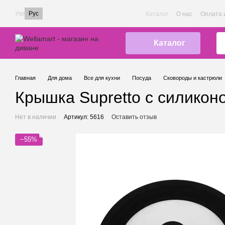
Перейти к основному контенту
Укр
Рус
Каталог
О нас
Оплата 
Каталог
Главная
Для дома
Все для кухни
Посуда
Сковороды и кастрюли
Крышка Supretto с силикон
Нет в наличии
Артикул: 5616
Оставить отзыв
−55%