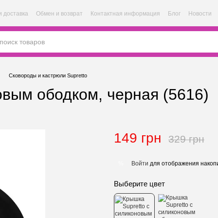
и доставка
Обмен и возврат
Контактная информация
Блог
Новости
Сковороды и кастрюли Supretto
овым ободком, черная (5616)
149 грн
329 грн
Войти
для отображения накопи
%
Выберите цвет