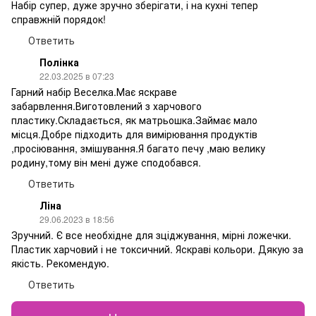
Набір супер, дуже зручно зберігати, і на кухні тепер
справжній порядок!
Ответить
Полінка
22.03.2025 в 07:23
Гарний набір Веселка.Має яскраве
забарвлення.Виготовлений з харчового
пластику.Складається, як матрьошка.Займає мало
місця.Добре підходить для вимірювання продуктів
,просіювання, змішування.Я багато печу ,маю велику
родину,тому він мені дуже сподобався.
Ответить
Ліна
29.06.2023 в 18:56
Зручний. Є все необхідне для зціджування, мірні ложечки.
Пластик харчовий і не токсичний. Яскраві кольори. Дякую за
якість. Рекомендую.
Ответить