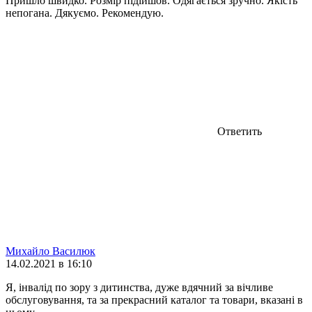
Пришло швидко. Розмір підійшов. Одягається зручно. Якість
непогана. Дякуємо. Рекомендую.
Ответить
Михайло Василюк
14.02.2021 в 16:10
Я, інвалід по зору з дитинства, дуже вдячний за вічливе
обслуговування, та за прекрасний каталог та товари, вказані в