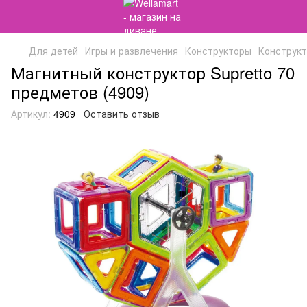
Для детей
Игры и развлечения
Конструкторы
Конструкт
Магнитный конструктор Supretto 70
предметов (4909)
Артикул:
4909
Оставить отзыв