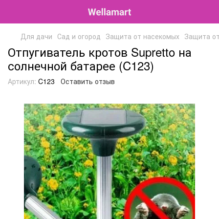
Для дачи
Сад и огород
Защита от насекомых
Защита от
Отпугиватель кротов Supretto на
солнечной батарее (C123)
Артикул:
C123
Оставить отзыв