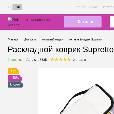
Перейти к основному контенту
Укр
Рус
Каталог
О нас
Оплата 
Каталог
Главная
Для дачи
Активный отдых
Активный отдых Supretto
Раскладной коврик Supretto
В наличии
Артикул: 5535
2 отзыва
Хит
−40%
Видео