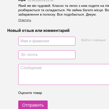
01.06.2023 в 23:53
Який же він чудовий. Класно та легко з ним ходити на пі
розбирається та складається. Не займа багато місця. Во
забарвлення в полоску. Все подобається. Дякую.
Ответить
Новый отзыв или комментарий
Войти с помощью
Оцените товар
Отправить