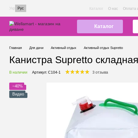
Перейти к основному контенту
Укр
Рус
Каталог
О нас
Оплата 
Каталог
Главная
Для дачи
Активный отдых
Активный отдых Supretto
Канистра Supretto складная
В наличии
Артикул: C104-1
3 отзыва
−40%
Видео