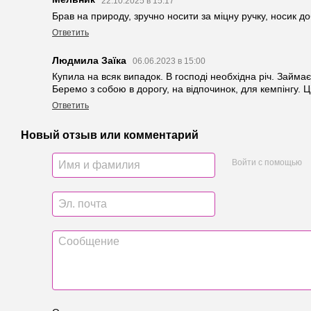
22.10.2025 в 15:17
Брав на природу, зручно носити за міцну ручку, носик до
Ответить
Людмила Заїка
06.06.2023 в 15:00
Купила на всяк випадок. В господі необхідна річ. Займає
Беремо з собою в дорогу, на відпочинок, для кемпінгу. 
Ответить
Новый отзыв или комментарий
Войти с помощью