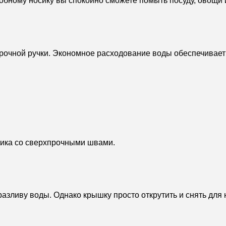
добному носику вы спокойно сможете помыть посуду, овощи 
рочной ручки. Экономное расходование воды обеспечивает
стика со сверхпрочными швами.
 разливу воды. Однако крышку просто открутить и снять дл