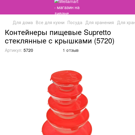
Для дома
Все для кухни
Посуда
Для хранения
Для хран
Контейнеры пищевые Supretto
стеклянные с крышками (5720)
Артикул:
5720
1 отзыв