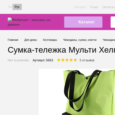
Перейти к основному контенту
Укр
Рус
Каталог
О нас
Оплата 
Каталог
Главная
Для дома
Хозтовары
Чемоданы, сумки, клатчи
Чемоданы
Сумка-тележка Мульти Хелп
Нет в наличии
Артикул: 5663
5 отзывов