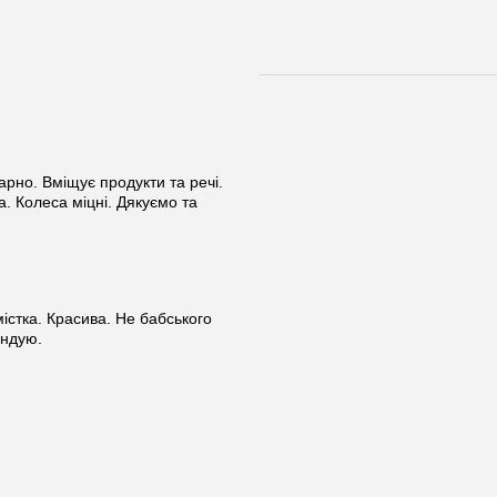
арно. Вміщує продукти та речі.
. Колеса міцні. Дякуємо та
істка. Красива. Не бабського
ендую.