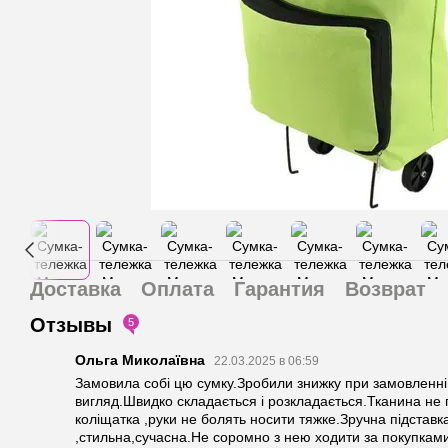
Доставка
Оплата
Гарантия
Возврат
Отзывы
5
Ольга Миколаївна
22.03.2025 в 06:59
Замовила собі цю сумку.Зробили знижку при замовленн
вигляд.Швидко складається і розкладається.Тканина не 
коліщатка ,руки не болять носити тяжке.Зручна підстав
,стильна,сучасна.Не соромно з нею ходити за покупками