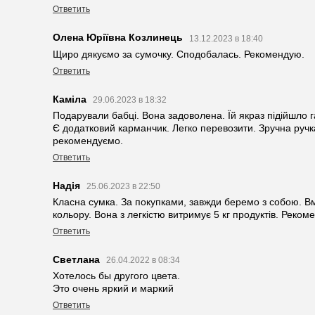
Ответить
Олена Юріївна Козлинець
13.12.2023 в 18:40
Щиро дякуємо за сумочку. Сподобалась. Рекомендую.
Ответить
Каміла
29.06.2023 в 18:32
Подарували бабці. Вона задоволена. Їй якраз підійшло г
Є додатковий карманчик. Легко перевозити. Зручна ручка
рекомендуємо.
Ответить
Надія
25.06.2023 в 22:50
Класна сумка. За покупками, завжди беремо з собою. Вм
кольору. Вона з легкістю витримує 5 кг продуктів. Реком
Ответить
Светлана
26.04.2022 в 08:34
Хотелось бы другого цвета.
Это очень яркий и маркий
Ответить