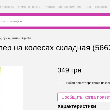
и доставка
Обмен и возврат
Контактная информация
Блог
Новости
, сумки, клатчи Supretto
ер на колесах складная (566
349 грн
Войти
для отображения накопи
%
Сообщить, когда появи
Характеристики