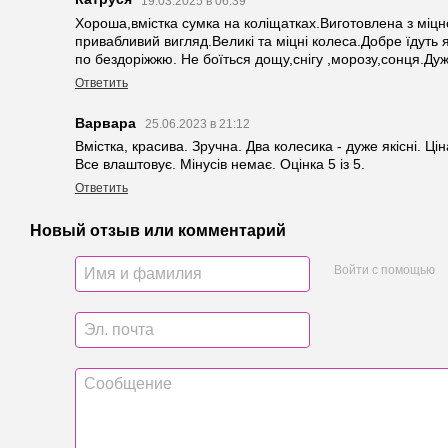
19.03.2025 в 06:39
Хороша,вмістка сумка на коліщатках.Виготовлена з міцн
привабливий вигляд.Великі та міцні колеса.Добре їдуть як
по бездоріжжю. Не боїться дощу,снігу ,морозу,сонця.Ду
Ответить
Варвара
25.06.2023 в 21:12
Вмістка, красива. Зручна. Два колесика - дуже якісні. Ці
Все влаштовує. Мінусів немає. Оцінка 5 із 5.
Ответить
Новый отзыв или комментарий
Войти с помощью