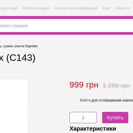
и доставка
Обмен и возврат
Контактная информация
Блог
Новости
, сумки, клатчи Supretto
х (C143)
999 грн
1 299 грн
Войти
для отображения накопи
%
Купить
Характеристики