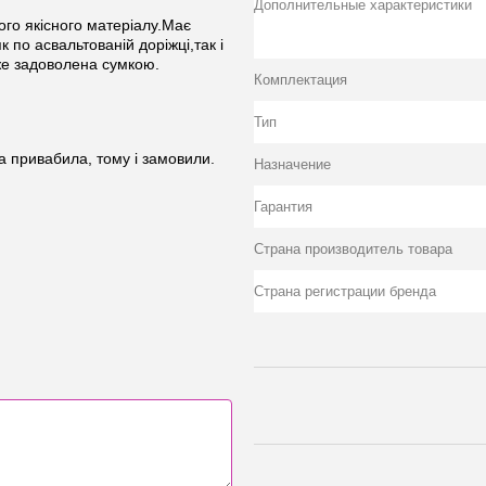
Дополнительные характеристики
ого якісного матеріалу.Має
 по асвальтованій доріжці,так і
же задоволена сумкою.
Комплектация
Тип
на привабила, тому і замовили.
Назначение
Гарантия
Страна производитель товара
Страна регистрации бренда