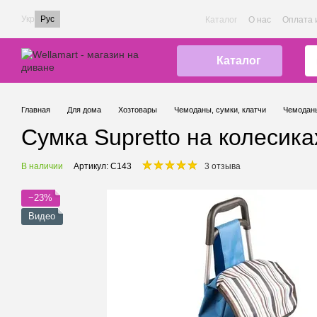
Перейти к основному контенту
Укр
Рус
Каталог
О нас
Оплата 
Каталог
Главная
Для дома
Хозтовары
Чемоданы, сумки, клатчи
Чемоданы
Сумка Supretto на колесика
В наличии
Артикул: C143
3 отзыва
−23%
Видео