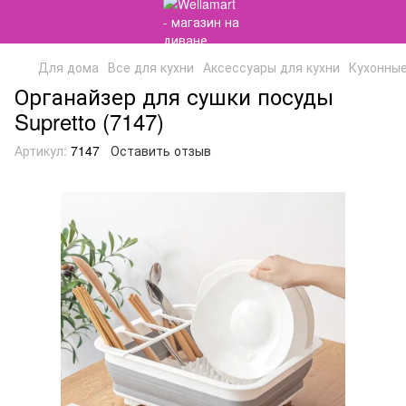
Для дома
Все для кухни
Аксессуары для кухни
Кухонны
Органайзер для сушки посуды
Supretto (7147)
Артикул:
7147
Оставить отзыв