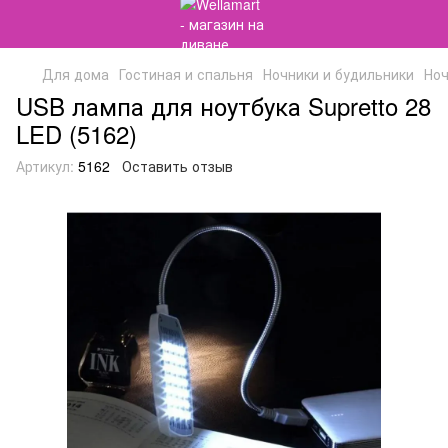
Для дома
Гостиная и спальня
Ночники и будильники
Ноч
USB лампа для ноутбука Supretto 28
LED (5162)
Артикул:
5162
Оставить отзыв