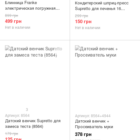
Блинница Franke
Кондитерский шприц-пресс
электрическая погружная
Supretto для печенья 16
(U026)
насадок (8352)
899 грн
299 грн
499 грн
150 грн
Нет в наличии
Нет в наличии
3
Артикул: 8564
Артикул: 8564+4944
Датский венчик Supretto для
Датский венчик +
замеса теста (8564)
Просеиватель муки
179 грн
378 грн
125 грн