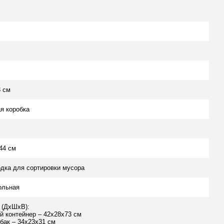
3 см
я коробка
44 см
дка для сортировки мусора
ольная
 (ДхШхВ):
 контейнер – 42х28х73 см
бак – 34х23х31 см