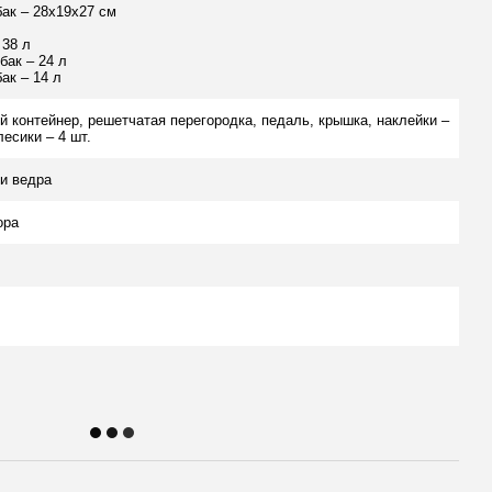
ак – 28х19х27 см
 38 л
бак – 24 л
ак – 14 л
 контейнер, решетчатая перегородка, педаль, крышка, наклейки –
лесики – 4 шт.
и ведра
ора