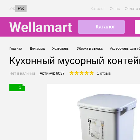
Перейти к основному контенту
Укр
Рус
Каталог
О нас
Оплата 
Каталог
Главная
Для дома
Хозтовары
Уборка и стирка
Аксессуары для у
Кухонный мусорный контейн
Нет в наличии
Артикул: 6037
1 отзыв
3