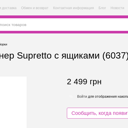
и доставка
Обмен и возврат
Контактная информация
Блог
Новости
борки
ер Supretto с ящиками (6037
2 499 грн
Войти
для отображения накопи
%
Сообщить, когда появи