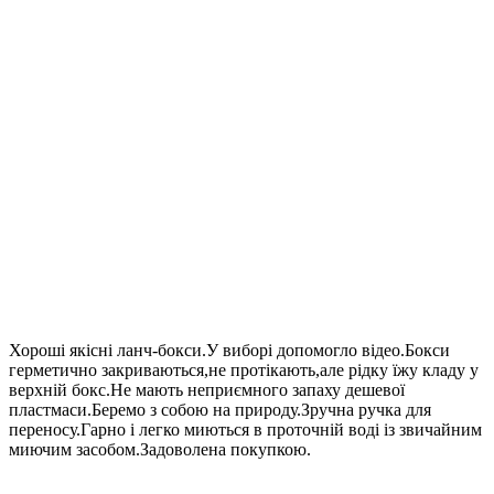
Хороші якісні ланч-бокси.У виборі допомогло відео.Бокси
герметично закриваються,не протікають,але рідку їжу кладу у
верхній бокс.Не мають неприємного запаху дешевої
пластмаси.Беремо з собою на природу.Зручна ручка для
переносу.Гарно і легко миються в проточній воді із звичайним
миючим засобом.Задоволена покупкою.