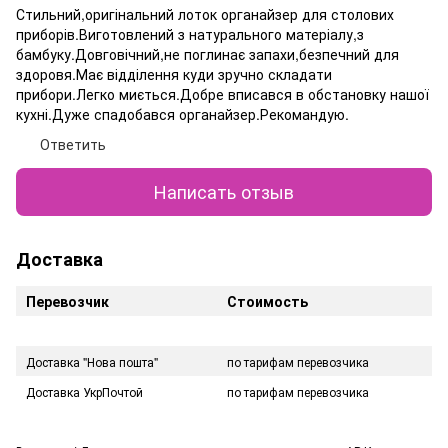
Стильний,оригінальний лоток органайзер для столових
приборів.Виготовлений з натурального матеріалу,з
бамбуку.Довговічний,не поглинає запахи,безпечний для
здоровя.Має відділення куди зручно складати
прибори.Легко миється.Добре вписався в обстановку нашої
кухні.Дуже спадобався органайзер.Рекомандую.
Ответить
Написать отзыв
Доставка
Перевозчик
Стоимость
Доставка "Нова пошта"
по тарифам перевозчика
Доставка УкрПочтой
по тарифам перевозчика