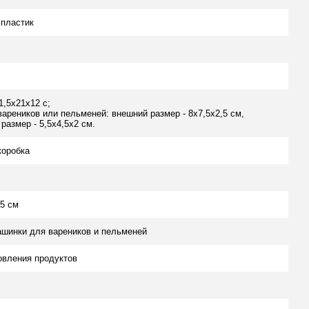
пластик
1,5х21х12 с;
вареников или пельменей: внешний размер - 8х7,5х2,5 см,
размер - 5,5х4,5х2 см.
коробка
,5 см
шинки для вареников и пельменей
овления продуктов