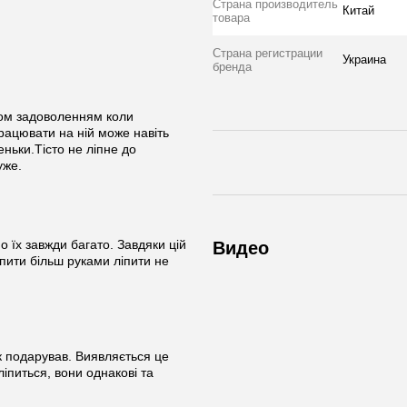
Страна производитель
Китай
товара
Страна регистрации
Украина
бренда
ном задоволенням коли
рацювати на ній може навіть
ньки.Тісто не ліпне до
уже.
 їх завжди багато. Завдяки цій
Видео
пити більш руками ліпити не
к подарував. Виявляється це
іпиться, вони однакові та