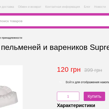
и доставка
Обмен и возврат
Контактная информация
Блог
Новости
е принадлежности
пельменей и вареников Supret
120 грн
399 грн
Войти
для отображения накопи
%
Купить
Характеристики