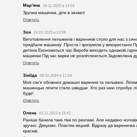
Мар'яна
18.11.2025 в 14:52
Зручна машинка, діти в захваті
Ответить
Зоя
14.03.2025 в 13:59
Виготовлення пельменів і вареників столо для нас з си
придбали машинку .Проста і зрозуміла у використанні.П
дитина.Економиться час.Вироби виходять однакові,гарне
машинки.Під час варки не розліплюються.Задоволена д
Ответить
Зініїда
09.02.2024 в 12:54
Моя сім'я обожнює домашні вареникі та пельмені. Ліпимо
машинцькі ліпити стало швидше. Хто раз нею спробує лі
буде!
Ответить
Олена
02.11.2023 в 16:41
Раніше бачила таке тіки по рекламі. Але недавно чолові
зручно. Дякуємо. Пластик міцний. Відразу да вареничка л
красиві.