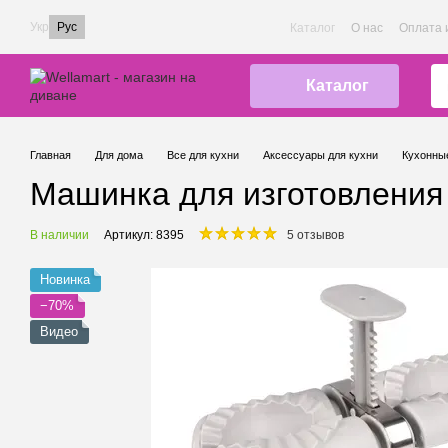
Перейти к основному контенту
Укр
Рус
Каталог
О нас
Оплата 
Каталог
Главная
Для дома
Все для кухни
Аксессуары для кухни
Кухонны
Машинка для изготовления 
В наличии
Артикул: 8395
5 отзывов
Новинка
−70%
Видео