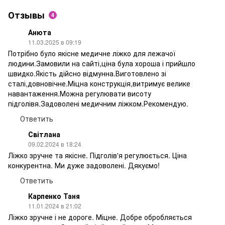
Отзывы
4
Анюта
11.03.2025 в 09:19
Потрібно було якісне медичне ліжко для лежачої
людини.Замовили на сайті,ціна була хороша і прийшло
швидко.Якість дійсно відмунна.Виготовлено зі
сталі,довновічне.Міцна конструкція,витримує велике
навантаження.Можна регулювати висоту
підголівя.Задоволені медичним ліжком.Рекомендую.
Ответить
Світлана
09.02.2024 в 18:24
Ліжко зручне та якісне. Підголів'я регулюється. Ціна
конкурентна. Ми дуже задоволені. Дякуємо!
Ответить
Карпенко Таня
11.01.2024 в 21:02
Ліжко зручне і не дороге. Міцне. Добре обробляється