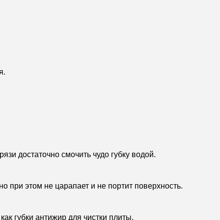
я.
зи достаточно смочить чудо губку водой.
о при этом не царапает и не портит поверхность.
ак губки антижир для чистки плиты.