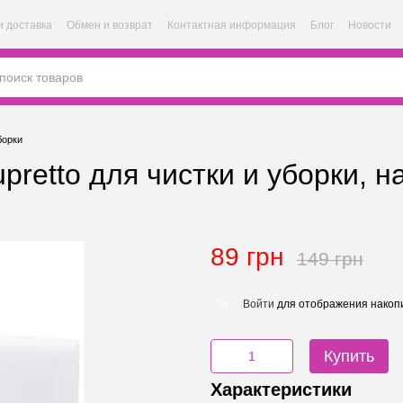
и доставка
Обмен и возврат
Контактная информация
Блог
Новости
борки
retto для чистки и уборки, на
89 грн
149 грн
Войти
для отображения накопи
%
Купить
Характеристики