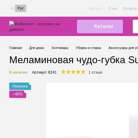
Перейти к основному контенту
Укр
Рус
Каталог
О нас
Оплата 
Каталог
Главная
Для дома
Хозтовары
Уборка и стирка
Аксессуары для у
Меламиновая чудо-губка Sup
В наличии
Артикул: 8241
1 отзыв
Новинка
−40%