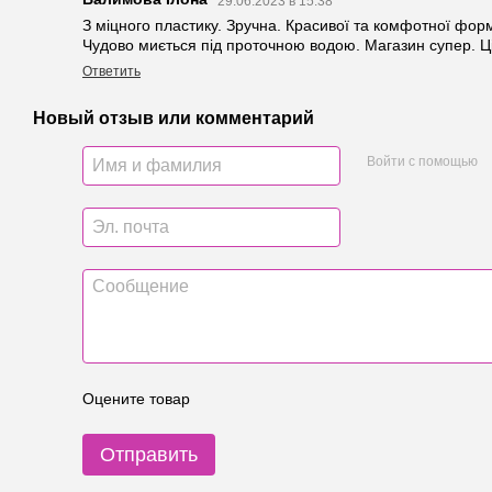
29.06.2023 в 15:38
З міцного пластику. Зручна. Красивої та комфотної форми
Чудово миється під проточною водою. Магазин супер. Ці
Ответить
Новый отзыв или комментарий
Войти с помощью
Оцените товар
Отправить