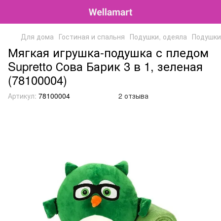
Для дома
Гостиная и спальня
Подушки, одеяла
Подушки,
Мягкая игрушка-подушка с пледом
Supretto Сова Барик 3 в 1, зеленая
(78100004)
Артикул:
78100004
2 отзыва