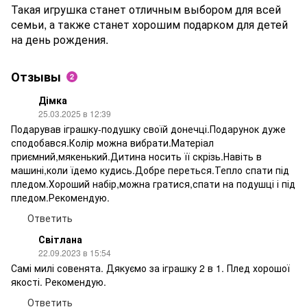
Такая игрушка станет отличным выбором для всей
семьи, а также станет хорошим подарком для детей
на день рождения.
Отзывы
2
Дімка
25.03.2025 в 12:39
Подарував іграшку-подушку своїй донечці.Подарунок дуже
сподобався.Колір можна вибрати.Матеріал
приємний,мякенький.Дитина носить її скрізь.Навіть в
машині,коли їдемо кудись.Добре переться.Тепло спати під
пледом.Хороший набір,можна гратися,спати на подушці і під
пледом.Рекомендую.
Ответить
Світлана
22.09.2023 в 15:54
Самі милі совенята. Дякуємо за іграшку 2 в 1. Плед хорошої
якості. Рекомендую.
Ответить