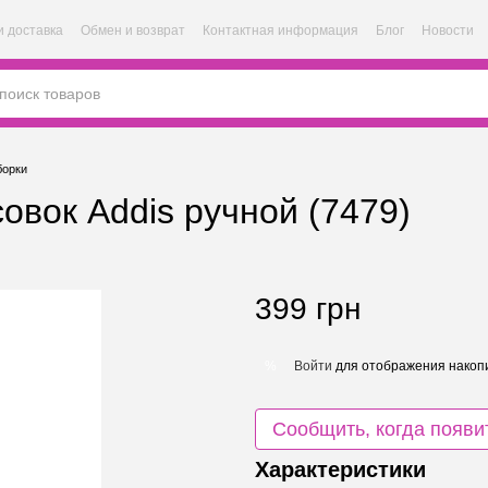
и доставка
Обмен и возврат
Контактная информация
Блог
Новости
борки
овок Addis ручной (7479)
399 грн
Войти
для отображения накопи
%
Сообщить, когда появи
Характеристики