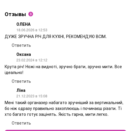
Отзывы
3
ОЛЕНА
18.06.2026 в 12:53
ДУЖЕ ЗРУЧНА РІЧ ДЛЯ КУХНІ, РЕКОМЕНДУЮ ВСІМ.
Ответить
Оксана
23.02.2024 в 12:12
Крута річ! Ножі на видноті, зручно брати, зручно мити. Все
ідеально!
Ответить
Ліна
21.12.2023 в 15:08
Мені такий органазер набагато зручніший за вертикальний,
бо ніж одразу правильно захоплюєшь і починаєш різати. Ті
хто багато готує зацінять. Якість гарна, мити легко.
Ответить