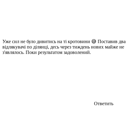
Уже сил не було дивитись на ті кротовини 😅 Поставив два
відлякувачі по ділянці, десь через тиждень нових майже не
з'являлось. Поки результатом задоволений.
Ответить