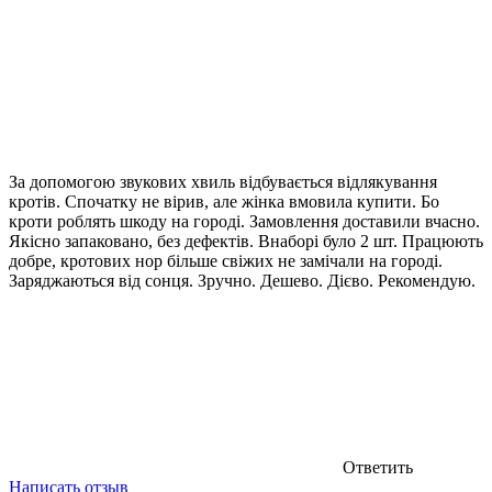
За допомогою звукових хвиль відбувається відлякування
кротів. Спочатку не вірив, але жінка вмовила купити. Бо
кроти роблять шкоду на городі. Замовлення доставили вчасно.
Якісно запаковано, без дефектів. Внаборі було 2 шт. Працюють
добре, кротових нор більше свіжих не замічали на городі.
Заряджаються від сонця. Зручно. Дешево. Дієво. Рекомендую.
Ответить
Написать отзыв