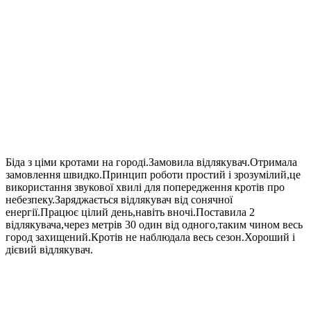
Біда з ціми кротами на городі.Замовила відлякувач.Отримала
замовлення швидко.Принцип роботи простий і зрозумілий,це
використання звукової хвилі для попередження кротів про
небезпеку.Заряджається відлякувач від сонячної
енергії.Працює цілий день,навіть вночі.Поставила 2
відлякувача,через метрів 30 один від одного,таким чином весь
город захищений.Кротів не наблюдала весь сезон.Хороший і
дієвий відлякувач.