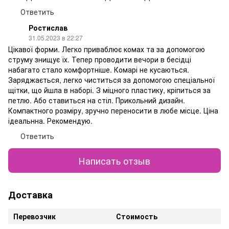
Ответить
Ростислав
31.05.2023 в 22:27
Цікавої форми. Легко приваблює комах та за допомогою
струму знищує їх. Тепер проводити вечори в бесідці
набагато стало комфортніше. Комарі не кусаються.
Заряджається, легко чиститься за допомогою спеціальної
щітки, що йшла в наборі. З міцного пластику, кріпиться за
петлю. Або ставиться на стіл. Прикольний дизайн.
Компактного розміру, зручно переносити в любе місце. Ціна
ідеальнна. Рекомендую.
Ответить
Написать отзыв
Доставка
Перевозчик
Стоимость