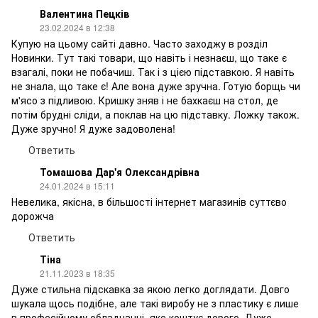
Валентина Пецків
23.02.2024 в 12:38
Купую на цьому сайті давно. Часто заходжу в розділ
Новинки. Тут такі товари, що навіть і незнаєш, що таке є
взагалі, поки не побачиш. Так і з цією підставкою. Я навіть
не знала, що таке є! Але вона дуже зручна. Готую борщь чи
м'ясо з підливою. Кришку зняв і не бахкаєш на стол, де
потім брудні сліди, а поклав на цю підставку. Ложку також.
Дуже зручно! Я дуже задоволена!
Ответить
Томашова Дар'я Олександрівна
24.01.2024 в 15:11
Невелика, якісна, в більшості інтернет магазинів суттєво
дорожча
Ответить
Тіна
21.11.2023 в 18:35
Дуже стильна підскавка за якою легко доглядати. Довго
шукала щось подібне, але такі виробу не з пластику є лише
в професійному обладнанні, яке коштує дорого. Дуже